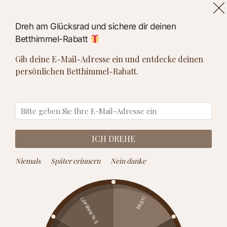
★★★★★
“SEHR SCHÖNER STOFF UND EINFACH ÜBER DEM BETT
‹
›
ANZUBRINGEN” SOPHIE K.
Dreh am Glücksrad und sichere dir deinen
Betthimmel-Rabatt
MENÜ
0
Gib deine E-Mail-Adresse ein und entdecke deinen
persönlichen Betthimmel-Rabatt.
Mein Betthimmel
Katalog
Hausbett Betthimmel
/
/
ICH DREHE
Niemals
Später erinnern
Nein danke